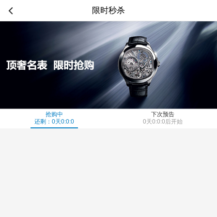
限时秒杀
抢购中
下次预告
还剩：
0
天
0
:
0
:
0
0
天
0
:
0
:
0
后开始