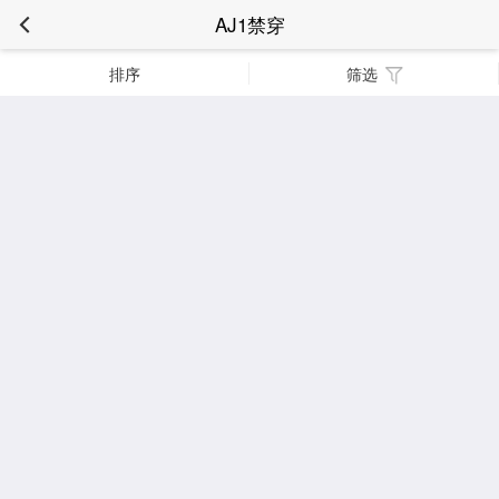
AJ1禁穿
排序
筛选