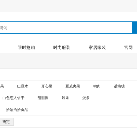
限时抢购
时尚服装
家居家装
官网
根果
巴旦木
开心果
夏威夷果
鸭肉
话梅糖
白色恋人饼干
甜甜圈
辣条
蛋条
洽洽洽洽食品