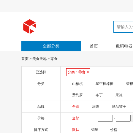
全部分类
首页
数码电器
首页
>
美食天地
>
零食
已选择
分类：
零食
×
分类
山核桃
星空棒棒糖
碧
费列罗
布丁
果冻
品牌
全部
沃隆
良品铺子
价格
全部
-
排序方式
默认
销量
价格